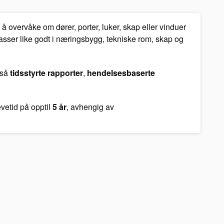
or å overvåke om dører, porter, luker, skap eller vinduer
passer like godt i næringsbygg, tekniske rom, skap og
gså
tidsstyrte rapporter
,
hendelsesbaserte
evetid på opptil
5 år
, avhengig av