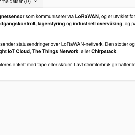
meldelser (0)
gnetsensor
som kommuniserer via
LoRaWAN
, og er utviklet f
adgangskontroll, lagerstyring
og
industriell overvåking
, og 
sender statusendringer over LoRaWAN-nettverk. Den støtter o
ght IoT Cloud
,
The Things Network
, eller
Chirpstack
.
teres enkelt med tape eller skruer. Lavt strømforbruk gir batteril