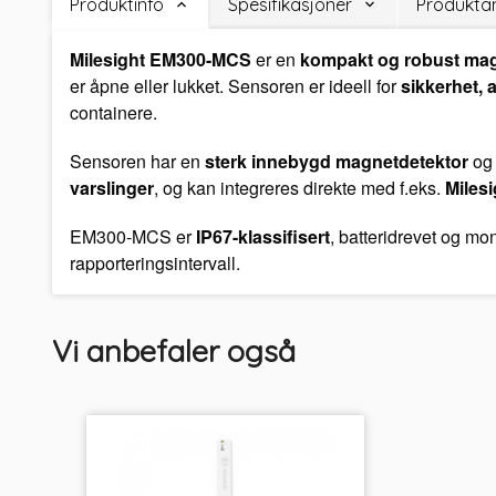
Produktinfo
Spesifikasjoner
Produktan
Milesight EM300-MCS
er en
kompakt og robust ma
er åpne eller lukket. Sensoren er ideell for
sikkerhet, 
containere.
Sensoren har en
sterk innebygd magnetdetektor
og 
varslinger
, og kan integreres direkte med f.eks.
Milesi
EM300-MCS er
IP67-klassifisert
, batteridrevet og mon
rapporteringsintervall.
Vi anbefaler også