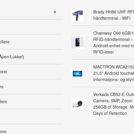
Brady HH86 UHF RF
håndterminal - WiFi
Chainway C66 6GB/
RFID-håndterminal – 
ollere
Android-enhet med in
RFID-leser
Åpen/Lukket)
MACTRON WCA2152 
orer
21,5" Android touchsk
informasjons- og sty
re
Verkada CB52-E Outd
Camera, 5MP, Zoom 
lere
256GB of Storage, 
Days of Retention
ere