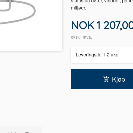
status på dører, vinduer, porte
miljøer.
Pris
NOK
1 207,0
ekskl. mva.
Leveringstid 1-2 uker
Kjøp