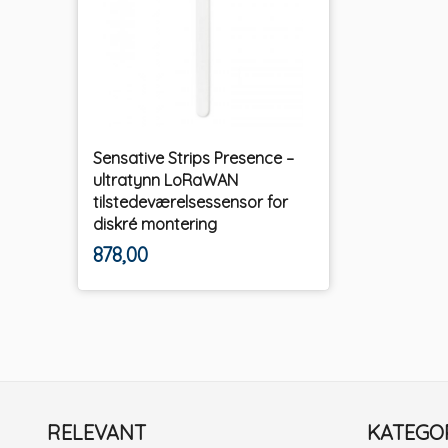
Sensative Strips Presence –
ultratynn LoRaWAN
tilstedeværelsessensor for
diskré montering
ekskl.
Pris
878,00
mva.
RELEVANT
KATEGO