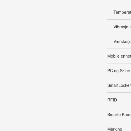
Temperatu
Vibrasjon
Værstasj
Mobile enhe
PC og Skjer
SmartLocker
RFID
Smarte Kam
Merking