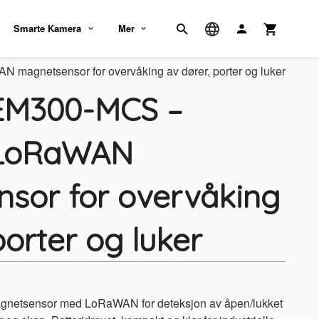
Smarte Kamera
Mer
magnetsensor for overvåking av dører, porter og luker
 EM300-MCS –
 LoRaWAN
sor for overvåking
porter og luker
gnetsensor med LoRaWAN for deteksjon av åpen/lukket