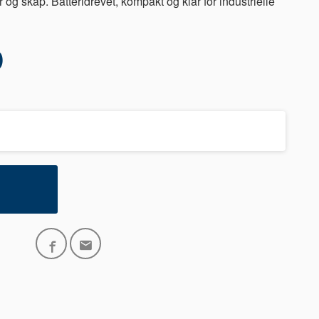
r og skap. Batteridrevet, kompakt og klar for industrielle
0