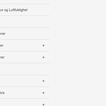
r og Luftfuktighet
oner
ter
mer
era