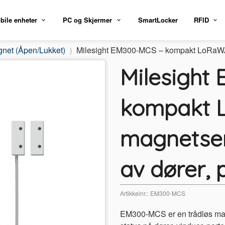
bile enheter
PC og Skjermer
SmartLocker
RFID
net (Åpen/Lukket)
Milesight EM300-MCS – kompakt LoRaWAN 
Milesight
kompakt
magnetsen
av dører, 
Artikkelnr.:
EM300-MCS
EM300-MCS er en trådløs ma