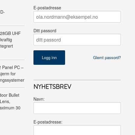
E-postadresse
ID-
Ditt passord
128GB UHF
kraftig
tegrert
Glemt passord?
Panel PC –
jerm for
ringssystemer
NYHETSBREV
oor Bullet
Navn:
Lens,
Maximum 30
E-postadresse: