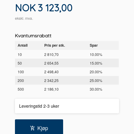
Pris
NOK
3 123,00
ekskl. mva.
Kvantumsrabatt
Antall
Pris per stk.
Spar
10
2 810,70
10.00%
50
2 654,55
15.00%
100
2 498,40
20.00%
200
2 342,25
25.00%
500
2 186,10
30.00%
Leveringstid 2-3 uker
Kjøp