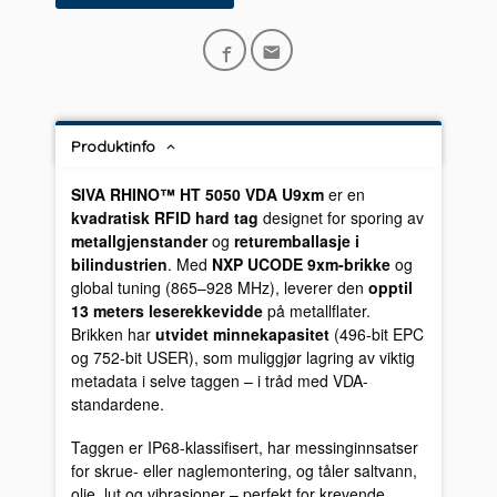
Produktinfo
SIVA RHINO™ HT 5050 VDA U9xm
er en
kvadratisk RFID hard tag
designet for sporing av
metallgjenstander
og
returemballasje i
bilindustrien
. Med
NXP UCODE 9xm-brikke
og
global tuning (865–928 MHz), leverer den
opptil
13 meters leserekkevidde
på metallflater.
Brikken har
utvidet minnekapasitet
(496-bit EPC
og 752-bit USER), som muliggjør lagring av viktig
metadata i selve taggen – i tråd med VDA-
standardene.
Taggen er IP68-klassifisert, har messinginnsatser
for skrue- eller naglemontering, og tåler saltvann,
olje, lut og vibrasjoner – perfekt for krevende