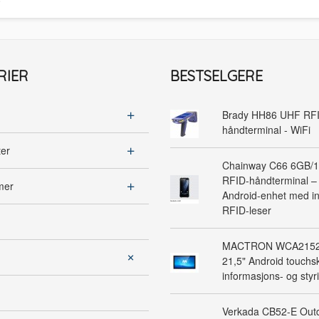
RIER
BESTSELGERE
Brady HH86 UHF RF
håndterminal - WiFi
ter
Chainway C66 6GB/
RFID-håndterminal – 
mer
Android-enhet med in
RFID-leser
MACTRON WCA2152 
21,5" Android touchsk
informasjons- og sty
Verkada CB52-E Outd