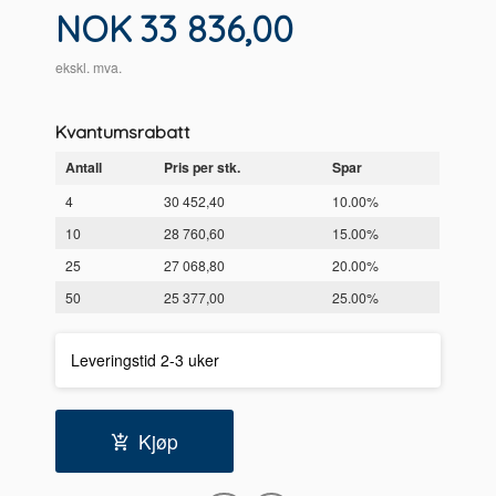
Pris
NOK
33 836,00
ekskl. mva.
Kvantumsrabatt
Antall
Pris per stk.
Spar
4
30 452,40
10.00%
10
28 760,60
15.00%
25
27 068,80
20.00%
50
25 377,00
25.00%
Leveringstid 2-3 uker
Kjøp