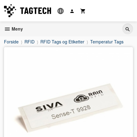
Gå
til
innholdet
Meny
Forside
RFID
RFID Tags og Etiketter
Temperatur Tags