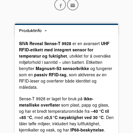
Produktinfo
SIVA Reveal Sense-T 9928
er en avansert
UHF
RFID-etikett med integrert sensor for
temperatur og fuktighet
, utviklet for å overvåke
miljøforhold i sanntid – uten batteri. Etiketten
benytter
Magnus®-S3 sensorbrikke
og fungerer
som en
passiv RFID-tag
, som aktiveres av en
RFID-leser og overfører både identitet og
måledata.
Sense-T 9928 er laget for bruk på
ikke-
metalliske overflater
som plast, papp og glass,
og har et bredt temperaturområde fra
–40 °C til
+85 °C
, med
±0,5 °C nøyaktighet ved 30 °C
. Den
tåler tøffe miljøer, inkludert høy luftfuktighet,
kjemikalier og vask, og har
IP68-beskyttelse
.