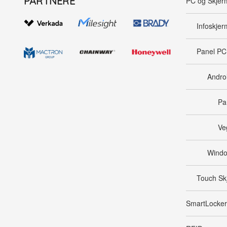
PARTNERE
PC og Skjer
Infoskjer
Panel PC
Andro
Pa
Ve
Wind
Touch Sk
SmartLocker