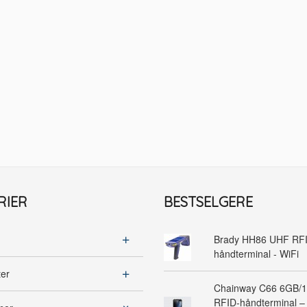
RIER
BESTSELGERE
Brady HH86 UHF RF
håndterminal - WiFi
ter
Chainway C66 6GB/
RFID-håndterminal – 