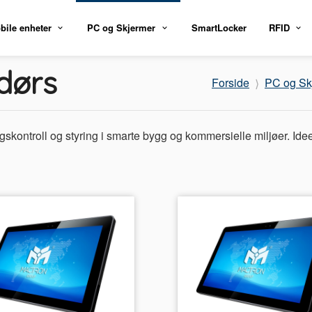
bile enheter
PC og Skjermer
SmartLocker
RFID
dørs
Forside
PC og Sk
ontroll og styring i smarte bygg og kommersielle miljøer. Ideel