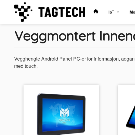
Gå
til
IoT
Mo
innholdet
Veggmontert Innen
Vegghengte Android Panel PC-er for informasjon, adgangsk
med touch.