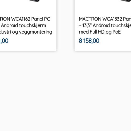
RON WCA1162 Panel PC
MACTRON WCA1332 Pan
6" Android touchskjerm
– 13,3" Android touchsk
ndustri og veggmontering
med Full HD og PoE
ekskl.
ekskl.
Pris
1,00
8 158,00
mva.
mva.