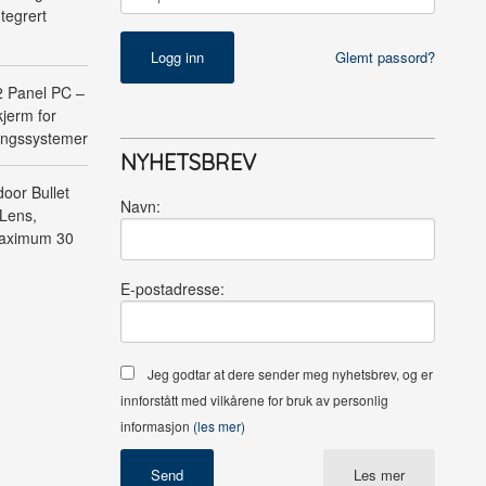
tegrert
Glemt passord?
Panel PC –
jerm for
ringssystemer
NYHETSBREV
oor Bullet
Navn:
Lens,
Maximum 30
E-postadresse:
Jeg godtar at dere sender meg nyhetsbrev, og er
innforstått med vilkårene for bruk av personlig
informasjon
(les mer)
Les mer