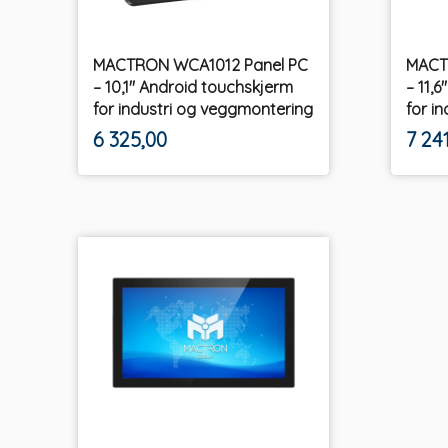
MACTRON WCA1012 Panel PC
MACT
– 10,1" Android touchskjerm
– 11,
for industri og veggmontering
for i
ekskl.
Pris
Pris
6 325,00
7 24
mva.