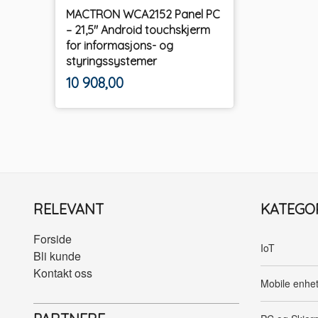
MACTRON WCA2152 Panel PC
– 21,5" Android touchskjerm
for informasjons- og
styringssystemer
ekskl.
Pris
10 908,00
mva.
RELEVANT
KATEGO
Forside
IoT
Bli kunde
Kontakt oss
Mobile enhe