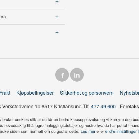
era
Frakt
Kjøpsbetingelser
Sikkerhet og personvern
Nyhetsb
 Verkstedveien 1b 6517 Kristiansund Tlf.
477 49 600
- Foretaks
k bruker cookies slik at du får en bedre kjøpsopplevelse og vi kan yte deg bed
s hovedsaklig til å lagre innloggingsdetaljer og huske hva du har puttet i han
 bruke siden som normalt om du godtar dette.
Les mer
eller
endre innstillinger 