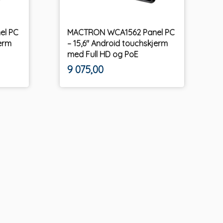
el PC
MACTRON WCA1562 Panel PC
jerm
– 15,6" Android touchskjerm
med Full HD og PoE
ekskl.
Pris
9 075,00
mva.