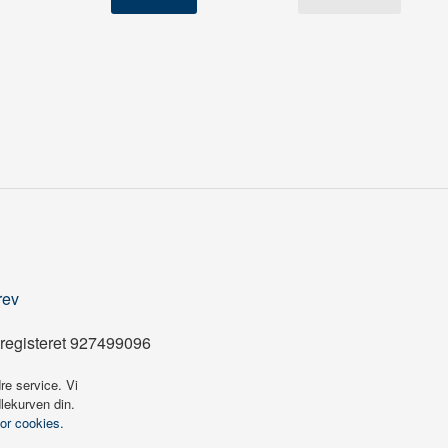
rev
registeret 927499096
re service. Vi
dlekurven din.
for cookies.