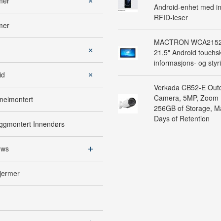
mer
Android-enhet med in
RFID-leser
mer
MACTRON WCA2152 
21,5" Android touchsk
informasjons- og sty
id
Verkada CB52-E Outd
Camera, 5MP, Zoom 
nelmontert
256GB of Storage, 
Days of Retention
ggmontert Innendørs
ows
jermer