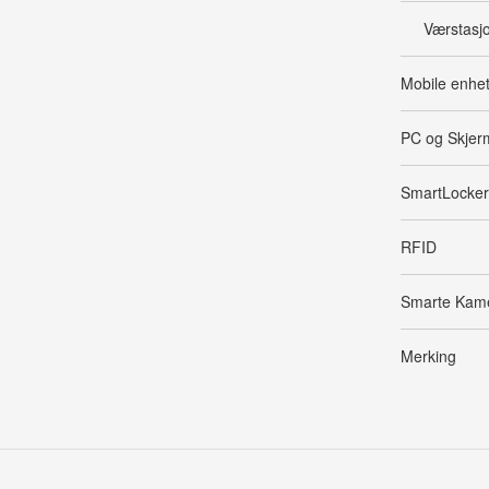
Værstasj
Mobile enhe
PC og Skjer
SmartLocker
RFID
Smarte Kam
Merking