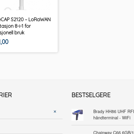
eCAP S2120 – LoRaWAN
asjon 8-i-1 for
sjonell bruk
ekskl.
1,00
mva.
RIER
BESTSELGERE
Brady HH86 UHF RF
håndterminal - WiFi
Chainway C66 6GB/