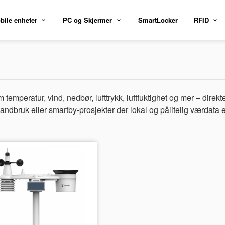
bile enheter
PC og Skjermer
SmartLocker
RFID
temperatur, vind, nedbør, lufttrykk, luftfuktighet og mer – dir
landbruk eller smartby-prosjekter der lokal og pålitelig værdata er 