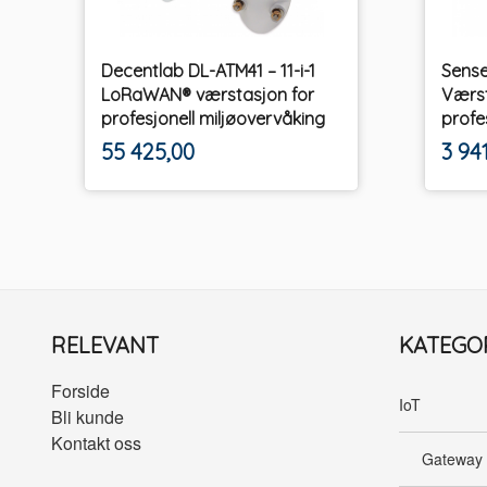
Decentlab DL-ATM41 – 11-i-1
Sens
LoRaWAN® værstasjon for
Værst
profesjonell miljøovervåking
profe
ekskl.
Pris
Pris
55 425,00
3 94
mva.
RELEVANT
KATEGO
Forside
IoT
Bli kunde
Kontakt oss
Gateway