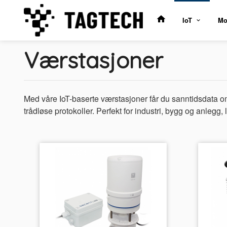
Gå
til
IoT
Mo
innholdet
Værstasjoner
Med våre IoT-baserte værstasjoner får du sanntidsdata om 
trådløse protokoller. Perfekt for industri, bygg og anlegg, 