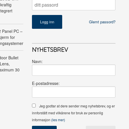
kraftig
tegrert
Glemt passord?
Panel PC –
jerm for
ringssystemer
NYHETSBREV
oor Bullet
Navn:
Lens,
Maximum 30
E-postadresse:
Jeg godtar at dere sender meg nyhetsbrev, og er
innforstått med vilkårene for bruk av personlig
informasjon
(les mer)