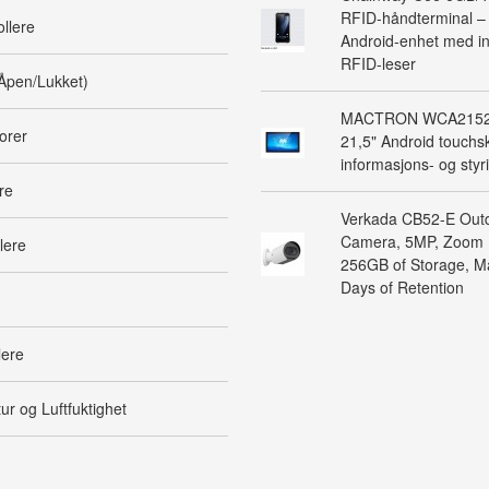
RFID-håndterminal – 
ollere
Android-enhet med in
RFID-leser
Åpen/Lukket)
MACTRON WCA2152 
orer
21,5" Android touchsk
informasjons- og sty
re
Verkada CB52-E Outd
Camera, 5MP, Zoom 
lere
256GB of Storage, 
Days of Retention
ere
r og Luftfuktighet