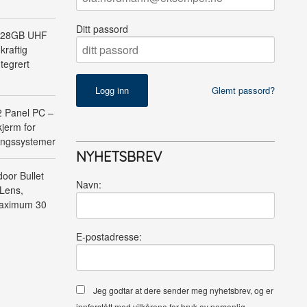
Ditt passord
128GB UHF
kraftig
tegrert
Glemt passord?
Panel PC –
jerm for
ringssystemer
NYHETSBREV
oor Bullet
Navn:
Lens,
Maximum 30
E-postadresse:
Jeg godtar at dere sender meg nyhetsbrev, og er
innforstått med vilkårene for bruk av personlig