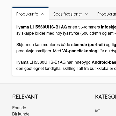
Produktinfo
Spesifikasjoner
Produktan
iiyama LH5560UHS-B1AG
er en 55-tommers
infosk
sylskarpe bilder med høy lysstyrke (500 cd/m²) og anti-r
Skjermen kan monteres både
stående (portrait)
og
li
produksjonsmiljøer. Med
VA-panelteknologi
får du dy
Iiyama LH5560UHS-B1AG har innebygd
Android-base
den godt egnet for digital skilting i alt fra butikklokale
RELEVANT
KATEGO
Forside
IoT
Bli kunde