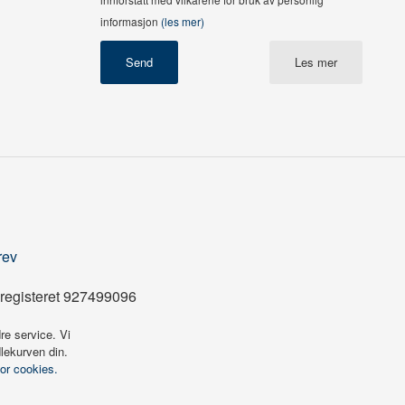
informasjon
(les mer)
Les mer
rev
registeret 927499096
re service. Vi
dlekurven din.
for cookies.