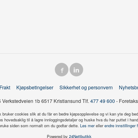
Frakt
Kjøpsbetingelser
Sikkerhet og personvern
Nyhetsb
 Verkstedveien 1b 6517 Kristiansund Tlf.
477 49 600
- Foretaks
k bruker cookies slik at du får en bedre kjøpsopplevelse og vi kan yte deg bed
s hovedsaklig til å lagre innloggingsdetaljer og huske hva du har puttet i han
 bruke siden som normalt om du godtar dette.
Les mer
eller
endre innstillinger 
Powered by
24Nettbutikk