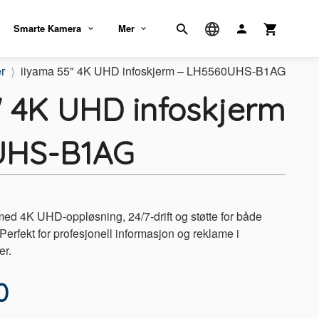
Smarte Kamera
Mer
r
iiyama 55" 4K UHD infoskjerm – LH5560UHS-B1AG
" 4K UHD infoskjerm
UHS-B1AG
 med 4K UHD-oppløsning, 24/7-drift og støtte for både
Perfekt for profesjonell informasjon og reklame i
er.
0