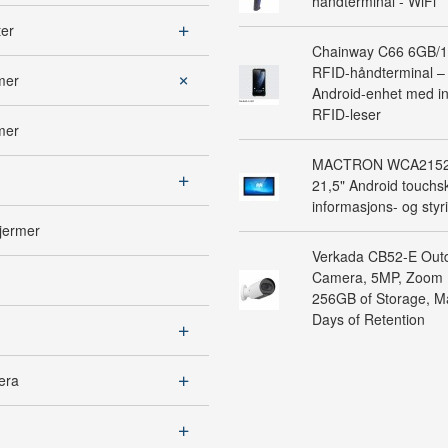
håndterminal - WiFi
ter
Chainway C66 6GB/
RFID-håndterminal – 
mer
Android-enhet med in
RFID-leser
mer
MACTRON WCA2152 
21,5" Android touchsk
informasjons- og sty
jermer
Verkada CB52-E Outd
Camera, 5MP, Zoom 
256GB of Storage, 
Days of Retention
era