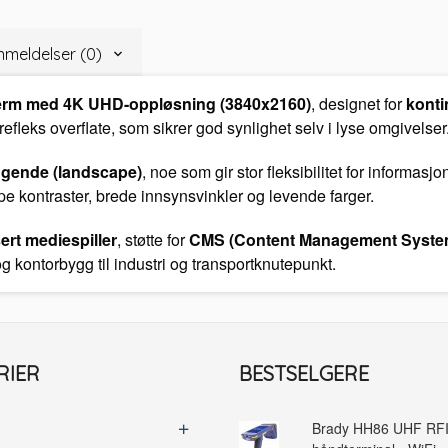
meldelser (0)
jerm med 4K UHD-oppløsning (3840x2160)
, designet for
konti
efleks overflate, som sikrer god synlighet selv i lyse omgivelser
ggende (landscape)
, noe som gir stor fleksibilitet for informa
pe kontraster, brede innsynsvinkler og levende farger.
rt mediespiller
, støtte for
CMS (Content Management Syste
r og kontorbygg til industri og transportknutepunkt.
RIER
BESTSELGERE
Brady HH86 UHF RF