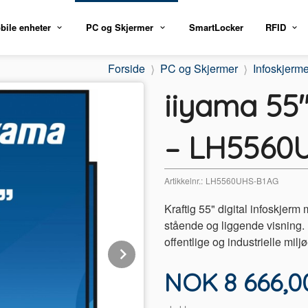
bile enheter
PC og Skjermer
SmartLocker
RFID
Forside
PC og Skjermer
Infoskjerme
iiyama 55
– LH5560
Artikkelnr.:
LH5560UHS-B1AG
Kraftig 55" digital infoskjerm
stående og liggende visning. 
offentlige og industrielle miljø
Next
Pris
NOK
8 666,0