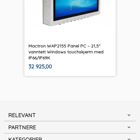
Mactron WAP2155 Panel PC – 21,5"
vanntett Windows touchskjerm med
IP66/IP69K
ekskl.
Pris
32 925,00
mva.
RELEVANT
PARTNERE
KATEGORIER