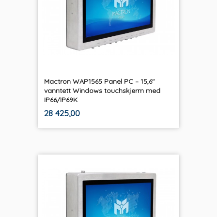
Mactron WAP1565 Panel PC – 15,6"
vanntett Windows touchskjerm med
IP66/IP69K
ekskl.
Pris
28 425,00
mva.