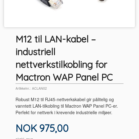
M12 til LAN-kabel –
industriell
nettverkstilkobling for
Mactron WAP Panel PC
Artikkelnr.:
ACLAN02
Robust M12 til RJ45-nettverkskabel gir pålitelig og
vanntett LAN-tilkobling til Mactron WAP Panel PC-er.
Perfekt for nettverk i krevende industrielle miljøer.
Pris
NOK
975,00
ekskl. mva.