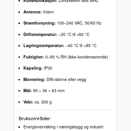
Kommunikasjon:
LoRaWAN® 868 MHz
Antenne:
Intern
Strømforsyning:
100–240 VAC, 50/60 Hz
Driftstemperatur:
–20 °C til +60 °C
Lagringstemperatur:
–40 °C til +85 °C
Fuktighet:
0–95 % RH (ikke-kondenserende)
Kapsling:
IP30
Montering:
DIN-skinne eller vegg
Mål:
90 × 36 × 63 mm
Vekt:
ca. 200 g
Bruksområder:
Energiovervåking i næringsbygg og industri