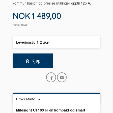
kommunikasjon og presise målinger opptil 125 A.
Pris
NOK
1 489,00
ekskl. mva.
Leveringstid 1-2 uker
Kjøp
Produktinfo
Milesight CT103
er en
kompakt og smart