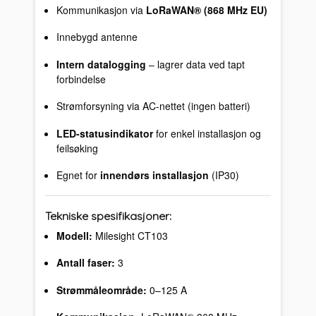
Kommunikasjon via
LoRaWAN® (868 MHz EU)
Innebygd antenne
Intern datalogging
– lagrer data ved tapt
forbindelse
Strømforsyning via AC-nettet (ingen batteri)
LED-statusindikator
for enkel installasjon og
feilsøking
Egnet for
innendørs installasjon
(IP30)
Tekniske spesifikasjoner:
Modell:
Milesight CT103
Antall faser:
3
Strømmåleområde:
0–125 A