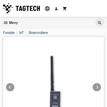
Gå
til
innholdet
Meny
Forside
IoT
Strømmålere
Prev
Ne