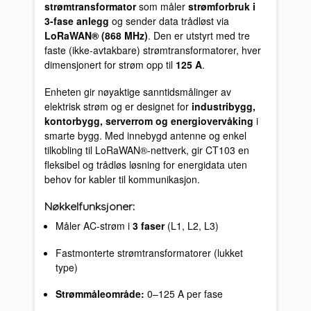
strømtransformator
som måler
strømforbruk i
3-fase anlegg
og sender data trådløst via
LoRaWAN® (868 MHz)
. Den er utstyrt med tre
faste (ikke-avtakbare) strømtransformatorer, hver
dimensjonert for strøm opp til
125 A
.
Enheten gir nøyaktige sanntidsmålinger av
elektrisk strøm og er designet for
industribygg,
kontorbygg, serverrom og energiovervåking
i
smarte bygg. Med innebygd antenne og enkel
tilkobling til LoRaWAN®-nettverk, gir CT103 en
fleksibel og trådløs løsning for energidata uten
behov for kabler til kommunikasjon.
Nøkkelfunksjoner:
Måler AC-strøm i
3 faser
(L1, L2, L3)
Fastmonterte strømtransformatorer (lukket
type)
Strømmåleområde:
0–125 A per fase