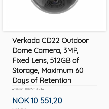
Verkada CD22 Outdoor
Dome Camera, 3MP,
Fixed Lens, 512GB of
Storage, Maximum 60
Days of Retention
Artikkelnr.:
CD22-512E-HW
Pris
NOK
10 551,20
ekskl. mva.