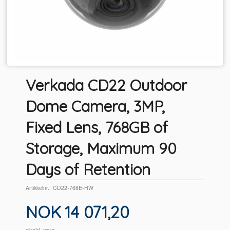
Verkada CD22 Outdoor
Dome Camera, 3MP,
Fixed Lens, 768GB of
Storage, Maximum 90
Days of Retention
Artikkelnr.:
CD22-768E-HW
Pris
NOK
14 071,20
ekskl. mva.