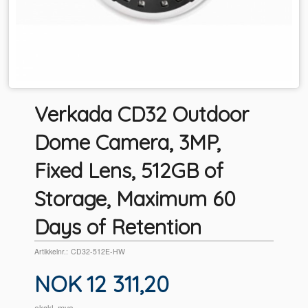
Verkada CD32 Outdoor
Dome Camera, 3MP,
Fixed Lens, 512GB of
Storage, Maximum 60
Days of Retention
Artikkelnr.:
CD32-512E-HW
Pris
NOK
12 311,20
ekskl. mva.