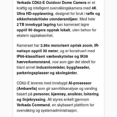
Verkada CD62-E Outdoor Dome Camera
er et
kraftig og intelligent overvåkingskamera med
4K
Ultra HD-oppløsning
, designet for bruk i
tøffe og
sikkerhetskritiske utendørsmiljøer
. Med hele
2 TB innebygd lagring
kan kameraet lagre
opptil 90 dagers opptak lokalt
, uten behov for
ekstern opptaksenhet.
Kameraet har
2.86x motorisert optisk zoom
,
IR-
nattsyn opptil 30 meter
, og er konstruert med
IP66-klassifisert værbeskyttelse og IK08
hærverksmotstand
, noe som gjør det ideelt for
blant annet
industriområder, byggfasader,
parkeringsplasser og skolegårder
.
CD62-E leveres med innebygd
AI-prosessor
(Ambarella)
som gir sanntidsanalyse og varsling
basert på
personer, kjøretøy, ansikter, loitering
og linjekryssing
. Alt styres enkelt gjennom
Verkada Command
, en skybasert plattform for
overvåking og systemadministrasjon.