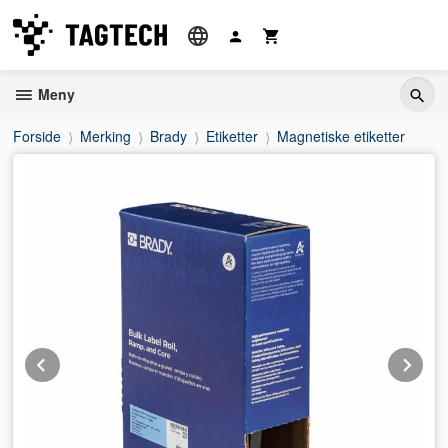
Gå
til
innholdet
Meny
Forside
Merking
Brady
Etiketter
Magnetiske etiketter
Prev
Ne