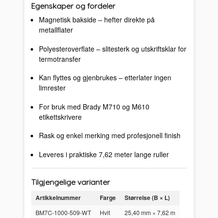
Egenskaper og fordeler
Magnetisk bakside – hefter direkte på
metallflater
Polyesteroverflate – slitesterk og utskriftsklar for
termotransfer
Kan flyttes og gjenbrukes – etterlater ingen
limrester
For bruk med Brady M710 og M610
etikettskrivere
Rask og enkel merking med profesjonell finish
Leveres i praktiske 7,62 meter lange ruller
Tilgjengelige varianter
Artikkelnummer
Farge
Størrelse (B × L)
BM7C-1000-509-WT
Hvit
25,40 mm × 7,62 m