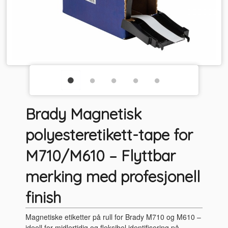
Brady Magnetisk
polyesteretikett-tape for
M710/M610 – Flyttbar
merking med profesjonell
finish
Magnetiske etiketter på rull for Brady M710 og M610 –
ideell for midlertidig og fleksibel identifisering på