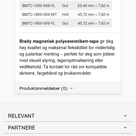
BM7C-1000-509-YL
Gul
25,40 mm × 7,62 m
BM7C-1800-509-WT
Hvit
45,72 mm × 7,62 m
BM7C-1800-509-YL
Gul
45,72 mm × 7,62 m
Brady magnetisk polyesteretikett-tape
gir deg
høy kvalitet og maksimal fleksibilitet for midlertidig
og justerbar merking – perfekt for deg som jobber
med visuell styring, lageroptimalisering eller
vedlikehold. Ta kontakt for råd om kompatible
skrivere, fargebånd og bruksområder.
Produktanmeldelser (0)
RELEVANT
PARTNERE