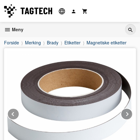
Gå
til
innholdet
Meny
Forside
Merking
Brady
Etiketter
Magnetiske etiketter
Prev
Ne