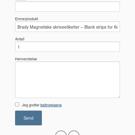
Emne/produkt
Antall
Henvendelse
Jeg godtar
betingelsene
Send