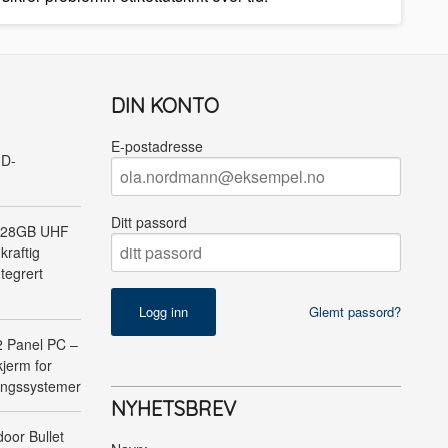
DIN KONTO
E-postadresse
ID-
Ditt passord
128GB UHF
kraftig
tegrert
Glemt passord?
Panel PC –
jerm for
ringssystemer
NYHETSBREV
oor Bullet