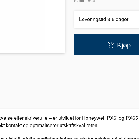
ekskl. mva.
Leveringstid 3-5 dager
Kjøp
valse eller skriverulle – er utviklet for Honeywell PX6i og PX65 e
ekt kontakt og optimaliserer utskriftskvaliteten.
evn utskrift, dårlig mediefremføring og økt belastning på skriverho