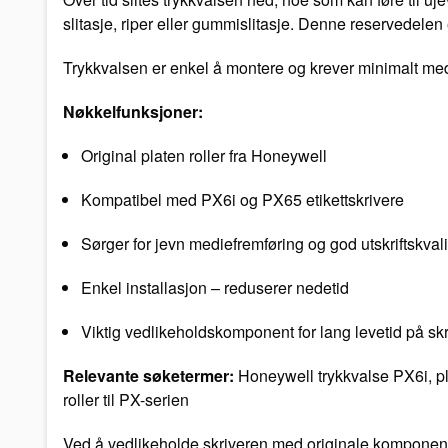
slitasje, riper eller gummislitasje. Denne reservedelen 
Trykkvalsen er enkel å montere og krever minimalt med ver
Nøkkelfunksjoner:
Original platen roller fra Honeywell
Kompatibel med PX6i og PX65 etikettskrivere
Sørger for jevn mediefremføring og god utskriftskvali
Enkel installasjon – reduserer nedetid
Viktig vedlikeholdskomponent for lang levetid på sk
Relevante søketermer:
Honeywell trykkvalse PX6i, pla
roller til PX-serien
Ved å vedlikeholde skriveren med originale komponenter 