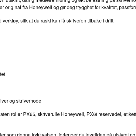
er original fra Honeywell og gir deg trygghet for kvalitet, passfor
ktøy, slik at du raskt kan få skriveren tilbake i drift.
tet
river og skriverhode
ten roller PX65, skriverulle Honeywell, PX6i reservedel, etikettp
som denne trykkvalsen, forlenger du levetiden på utstyret og sikr