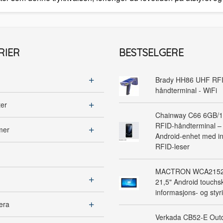
RIER
BESTSELGERE
Brady HH86 UHF RF
håndterminal - WiFi
ter
Chainway C66 6GB/
RFID-håndterminal – 
mer
Android-enhet med in
RFID-leser
MACTRON WCA2152 
21,5" Android touchsk
informasjons- og sty
era
Verkada CB52-E Outd