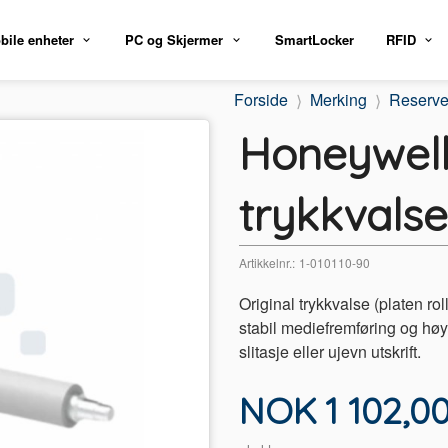
bile enheter
PC og Skjermer
SmartLocker
RFID
Forside
Merking
Reserve
Honeywell
trykkvalse
Artikkelnr.:
1-010110-90
Original trykkvalse (platen ro
stabil mediefremføring og høy u
slitasje eller ujevn utskrift.
Pris
NOK
1 102,0