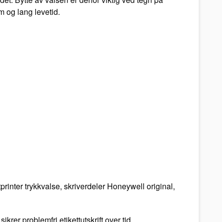
m og lang levetid.
rinter trykkvalse, skriverdeler Honeywell original,
er problemfri etikettutskrift over tid.