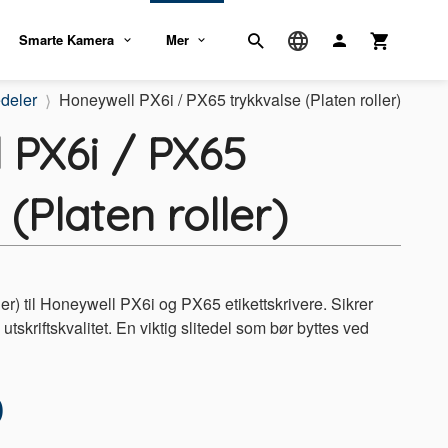
Smarte Kamera
Mer
deler
Honeywell PX6i / PX65 trykkvalse (Platen roller)
 PX6i / PX65
 (Platen roller)
ller) til Honeywell PX6i og PX65 etikettskrivere. Sikrer
tskriftskvalitet. En viktig slitedel som bør byttes ved
0