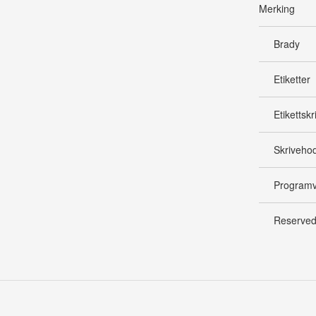
Merking
Brady
Etiketter
Etikettskr
Skriveho
Program
Reserved