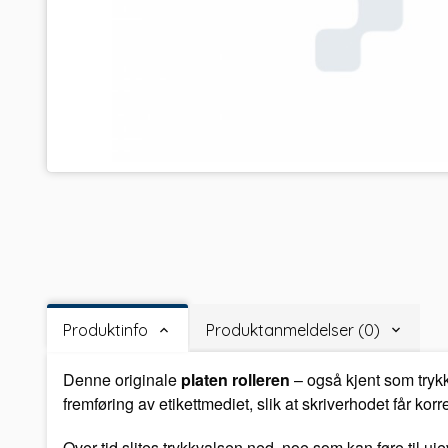
Produktinfo
Produktanmeldelser (0)
Denne originale
platen rolleren
– også kjent som trykk
fremføring av etikettmediet, slik at skriverhodet får korr
Over tid slites trykkvalsen ned, noe som kan føre til uj