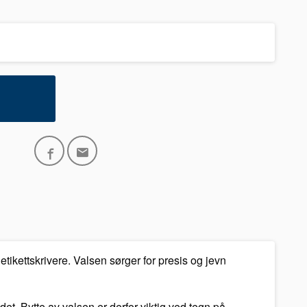
tikettskrivere. Valsen sørger for presis og jevn
det. Bytte av valsen er derfor viktig ved tegn på