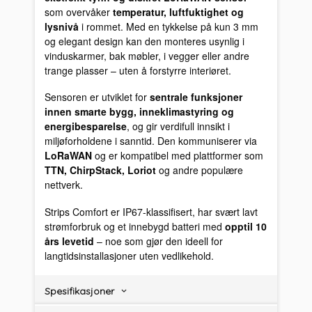
som overvåker
temperatur, luftfuktighet og
lysnivå
i rommet. Med en tykkelse på kun 3 mm
og elegant design kan den monteres usynlig i
vinduskarmer, bak møbler, i vegger eller andre
trange plasser – uten å forstyrre interiøret.
Sensoren er utviklet for
sentrale funksjoner
innen smarte bygg, inneklimastyring og
energibesparelse
, og gir verdifull innsikt i
miljøforholdene i sanntid. Den kommuniserer via
LoRaWAN
og er kompatibel med plattformer som
TTN, ChirpStack, Loriot
og andre populære
nettverk.
Strips Comfort er IP67-klassifisert, har svært lavt
strømforbruk og et innebygd batteri med
opptil 10
års levetid
– noe som gjør den ideell for
langtidsinstallasjoner uten vedlikehold.
Spesifikasjoner