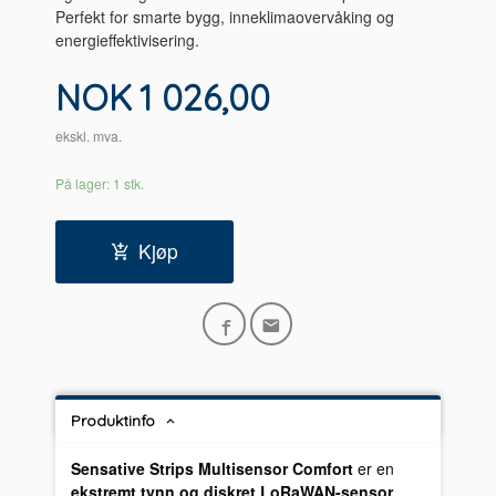
Perfekt for smarte bygg, inneklimaovervåking og
energieffektivisering.
Pris
NOK
1 026,00
ekskl. mva.
På lager: 1 stk.
Kjøp
Produktinfo
Sensative Strips Multisensor Comfort
er en
ekstremt tynn og diskret LoRaWAN-sensor