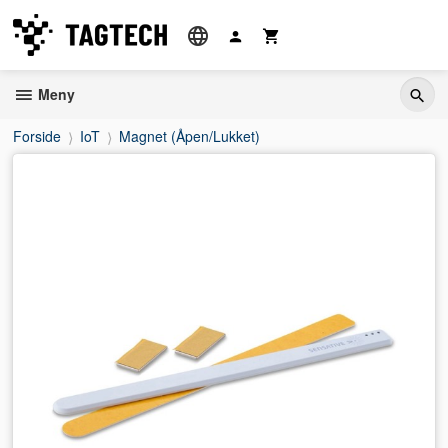
Gå
til
innholdet
Meny
Forside
IoT
Magnet (Åpen/Lukket)